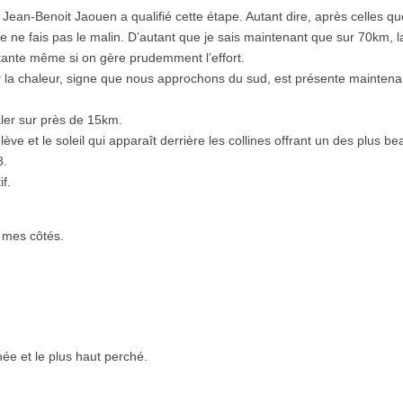
Jean-Benoit Jaouen a qualifié cette étape. Autant dire, après celles q
e ne fais pas le malin. D’autant que je sais maintenant que sur 70km, l
rtante même si on gère prudemment l’effort.
r la chaleur, signe que nous approchons du sud, est présente maintena
aler sur près de 15km.
lève et le soleil qui apparaît derrière les collines offrant un des plus b
8.
f.
à mes côtés.
née et le plus haut perché.