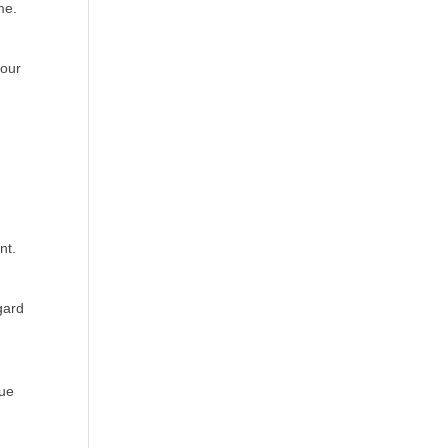
me.
pour
nt.
gard
que