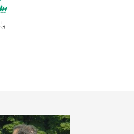
i
ne)