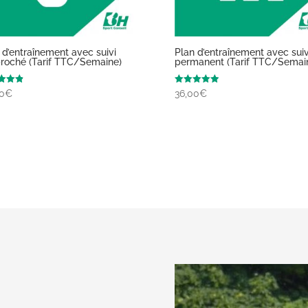
 d’entraînement avec suivi
Plan d’entraînement avec suiv
roché (Tarif TTC/Semaine)
permanent (Tarif TTC/Semai
Note
0
€
36,00
€
5.00
5
sur 5