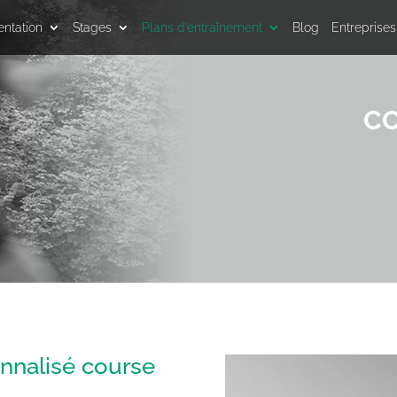
entation
Stages
Plans d’entraînement
Blog
Entreprises
CO
nnalisé course