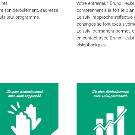
ires.
votre entraîneur, Bruno Heubi
ant son déroulement, s’adresse
comprennent à la fois le plan 
euls leur programme.
Le suivi rapproché s’effectue 
échanges se font exclusivement
Le suivi permanent permet, en
en contact avec Bruno Heubi 
visiophoniques.