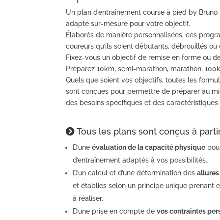
Un plan d’entraînement course à pied by Bruno He
adapté sur-mesure pour votre objectif.
Élaborés de manière personnalisées, ces progr
coureurs qu’ils soient débutants, débrouillés ou
Fixez-vous un objectif de remise en forme ou de
Préparez 10km, semi-marathon, marathon, 100km
Quels que soient vos objectifs, toutes les form
sont conçues pour permettre de préparer au mie
des besoins spécifiques et des caractéristiques 
Tous les plans sont conçus à partir
D’une
évaluation de la capacité physique
pour
d’entraînement adaptés à vos possibilités.
D’un calcul et d’une détermination des
allure
et établies selon un principe unique prenant e
à réaliser.
D’une prise en compte de
vos contraintes per