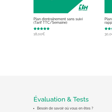
Plan d’entraînement sans suivi
Plan
(Tarif TTC/Semaine)
rapp
Note
Note
18,00
€
30,0
5.00
4.86
sur 5
sur 
Évaluation & Tests
Besoin de savoir où vous en êtes ?