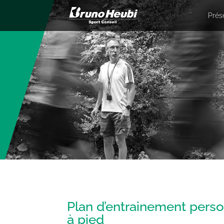
Prés
Plan d’entrainement perso
à pied